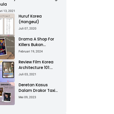
ula
ri 13, 2021
Huruf Korea
(Hangeul)
Juli 07, 2020
Drama A Shop For
Killers Bukan
Sembarang
Februari 19, 2024
Perebutan Toko
Review Film Korea
Architecture 101:
Godaan Cinta
Juli 03, 2021
Pertama
Deretan Kasus
Dalam Drakor Taxi
Driver 2
Mei 09, 2023