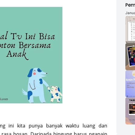
Pem
Janua
ng ini kita punya banyak waktu luang dan
i rasa bosan. Daripada bingung harus ngapain