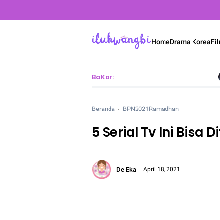
Home
Drama Korea
Fi
BaKor:
Reko
Beranda
BPN2021Ramadhan
5 Serial Tv Ini Bisa
De Eka
April 18, 2021
Font size:
12px