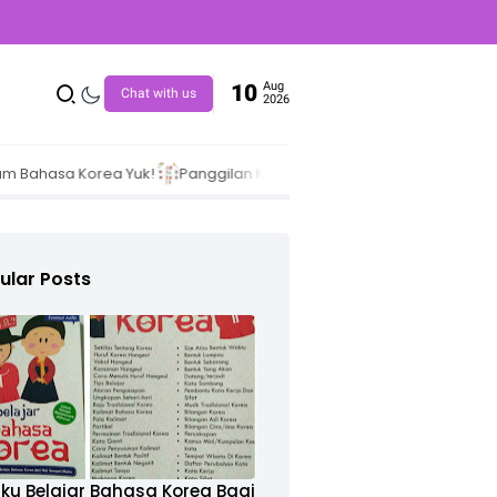
Aug
10
Chat with us
2026
sa Korea Yuk!
Panggilan Keluarga Dalam Bahasa Korea Berdasar 
ular Posts
uku Belajar Bahasa Korea Bagi