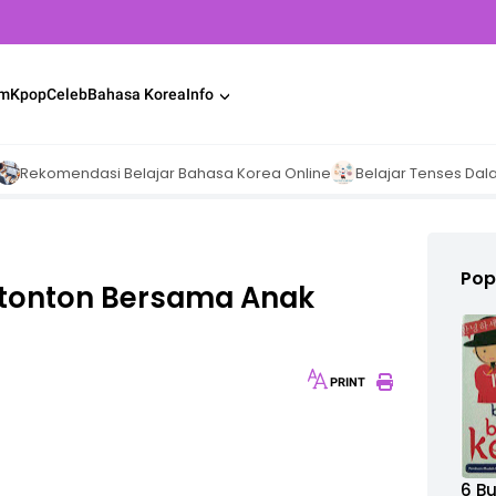
lm
Kpop
Celeb
Bahasa Korea
Info
mendasi Belajar Bahasa Korea Online
Belajar Tenses Dalam Baha
Pop
 Ditonton Bersama Anak
PRINT
30px
6 B