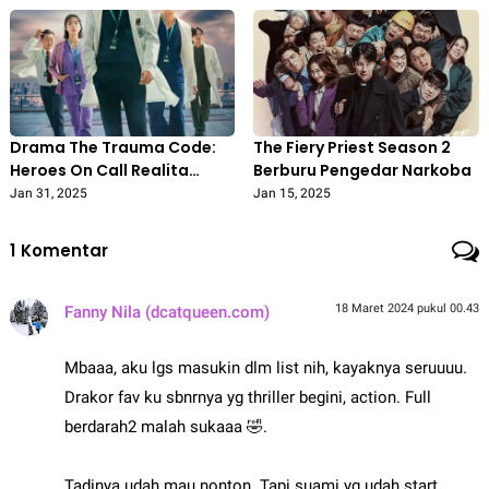
Drama The Trauma Code:
The Fiery Priest Season 2
Heroes On Call Realita
Berburu Pengedar Narkoba
Dunia Dokter
Jan 31, 2025
Jan 15, 2025
1
Komentar
18 Maret 2024 pukul 00.43
Fanny Nila (dcatqueen.com)
Mbaaa, aku lgs masukin dlm list nih, kayaknya seruuuu.
Drakor fav ku sbnrnya yg thriller begini, action. Full
berdarah2 malah sukaaa 🤣.
Tadinya udah mau nonton. Tapi suami yg udah start