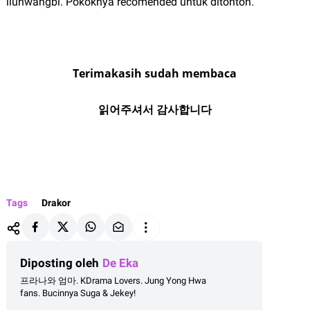
iluhwangbi. Pokoknya recomended untuk ditonton.
Terimakasih sudah membaca
읽어주셔서 감사합니다
Tags
Drakor
Diposting oleh
De Eka
프라나와 엄마. KDrama Lovers. Jung Yong Hwa
fans. Bucinnya Suga & Jekey!