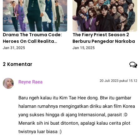
Drama The Trauma Code:
The Fiery Priest Season 2
Heroes On Call Realita
Berburu Pengedar Narkoba
Dunia Dokter
Jan 31, 2025
Jan 15, 2025
2
Komentar
20 Juli 2023 pukul 15.12
Reyne Raea
Baru ngeh kalau itu Kim Tae Hee dong. Btw itu gambar
halaman rumahnya mengingatkan diriku akan film Korea
yang sukses hingga di ajang Internasional, parasit :D
Menarik sih ini buat ditonton, apalagi kalau cerita plot
twistnya luar biasa :)