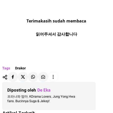
Terimakasih sudah membaca
읽어주셔서 감사합니다
Tags
Drakor
Diposting oleh
De Eka
프라나와 엄마. KDrama Lovers. Jung Yong Hwa
fans. Bucinnya Suga & Jekey!