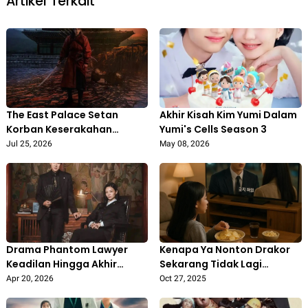
Artikel Terkait
The East Palace Setan
Akhir Kisah Kim Yumi Dalam
Korban Keserakahan
Yumi's Cells Season 3
Manusia
Jul 25, 2026
May 08, 2026
Drama Phantom Lawyer
Kenapa Ya Nonton Drakor
Keadilan Hingga Akhir
Sekarang Tidak Lagi
Hayat
Menarik
Apr 20, 2026
Oct 27, 2025