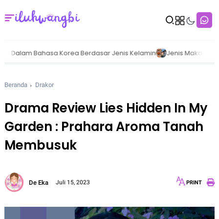
 Bahasa Korea Berdasar Jenis Kelamin
Jenis Makanan Dalam Ba
Beranda
Drakor
Drama Review Lies Hidden In My
Garden : Prahara Aroma Tanah
Membusuk
De Eka
Juli 15, 2023
PRINT
12px
30px