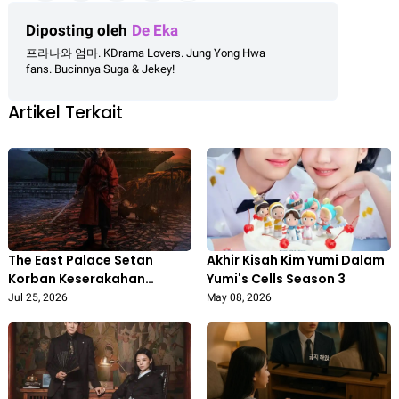
Diposting oleh
De Eka
프라나와 엄마. KDrama Lovers. Jung Yong Hwa
fans. Bucinnya Suga & Jekey!
Artikel Terkait
The East Palace Setan
Akhir Kisah Kim Yumi Dalam
Korban Keserakahan
Yumi's Cells Season 3
Manusia
Jul 25, 2026
May 08, 2026