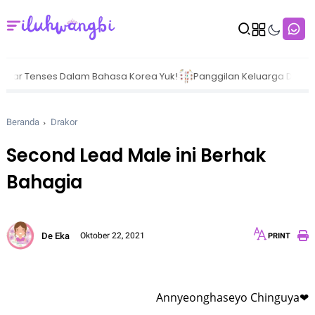
ses Dalam Bahasa Korea Yuk!
Panggilan Keluarga Dalam Bahasa K
Beranda
Drakor
Second Lead Male ini Berhak
Bahagia
De Eka
Oktober 22, 2021
PRINT
12px
30px
Annyeonghaseyo Chinguya❤