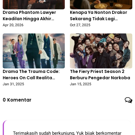
Drama Phantom Lawyer
Kenapa Ya Nonton Drakor
Keadilan Hingga Akhir
Sekarang Tidak Lagi
Hayat
Menarik
Apr 20, 2026
Oct 27, 2025
Drama The Trauma Code:
The Fiery Priest Season 2
Heroes On Call Realita
Berburu Pengedar Narkoba
Dunia Dokter
Jan 31, 2025
Jan 15, 2025
0
Komentar
Terimakasih sudah berkunjung, Yuk bijak berkomentar